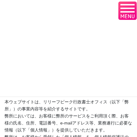
コ
ナ
神奈川県厚木市のﾘﾘｰﾌﾋﾟｰｸ行政
ン
ビ
書士ｵﾌｨｽ｜在留資格,ＶＩＳＡ
テ
ゲ
ン
ー
ツ
シ
プライバシーポリシー（個人情報保
へ
ョ
ス
ン
護方針）
キ
に
ッ
移
プ
動
HOME
プライバシーポリシー（個人情報保護方針）
プライバシーポリシー
(個人情報保護方針)
本ウェブサイトは、リリーフピーク行政書士オフィス（以下「弊
所」）の事業内容等を紹介するサイトです。
弊所においては、お客様に弊所のサービスをご利用頂く際、お客
様の氏名、住所、電話番号、e-mailアドレス等、業務遂行に必要な
情報（以下「個人情報」）を提供していただきます。
弊所は、お客様から受領した「個人情報」を、個人情報保護法の